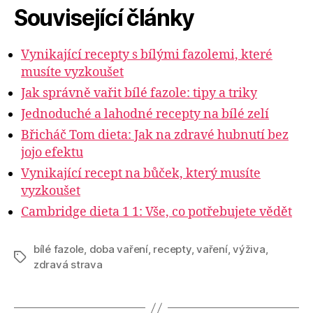
Související články
Vynikající recepty s bílými fazolemi, které
musíte vyzkoušet
Jak správně vařit bílé fazole: tipy a triky
Jednoduché a lahodné recepty na bílé zelí
Břicháč Tom dieta: Jak na zdravé hubnutí bez
jojo efektu
Vynikající recept na bůček, který musíte
vyzkoušet
Cambridge dieta 1 1: Vše, co potřebujete vědět
bílé fazole
,
doba vaření
,
recepty
,
vaření
,
výživa
,
Štítky
zdravá strava