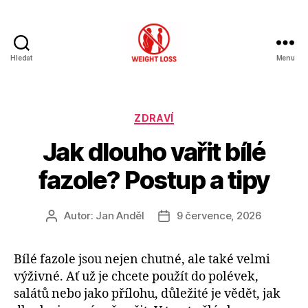
Hledat
Menu
Hubnutí
s
rozumem
Rubriky
ZDRAVÍ
Jak dlouho vařit bílé
fazole? Postup a tipy
Autor:
Jan Anděl
9 července, 2026
Autor
Datum
příspěvku
příspěvku
Bílé fazole jsou nejen chutné, ale také velmi
výživné. Ať už je chcete použít do polévek,
salátů nebo jako přílohu, důležité je vědět, jak