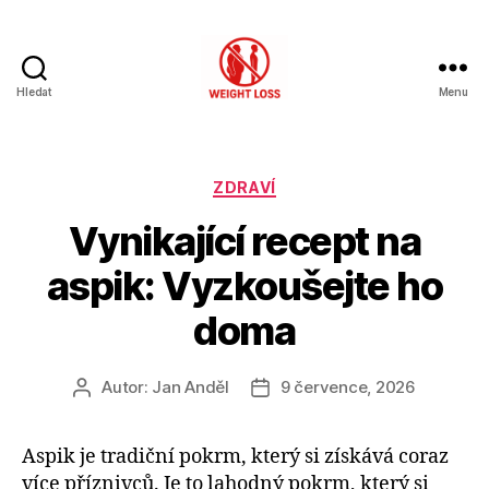
Hledat
Menu
Hubnutí
s
rozumem
Rubriky
ZDRAVÍ
Vynikající recept na
aspik: Vyzkoušejte ho
doma
Autor:
Jan Anděl
9 července, 2026
Autor
Datum
příspěvku
příspěvku
Aspik je tradiční pokrm, který si získává coraz
více příznivců. Je to lahodný pokrm, který si