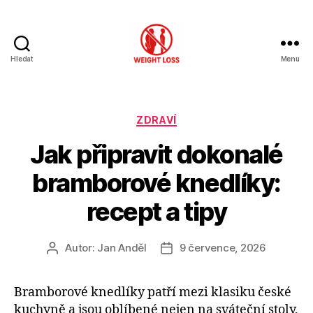
Hledat
Menu
Hubnutí
s
rozumem
Rubriky
ZDRAVÍ
Jak připravit dokonalé
bramborové knedlíky:
recept a tipy
Autor:
Jan Anděl
9 července, 2026
Autor
Datum
příspěvku
příspěvku
Bramborové knedlíky patří mezi klasiku české
kuchyně a jsou oblíbené nejen na sváteční stoly,