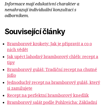
Informace mají edukativní charakter a
nenahrazují individuální konzultaci s
odborníkem.
Související články
Bramborové krokety: Jak je připravit a co o
nich vědět
Jak upéct lahodný bramborový chléb: recept a
tipy
Bramborový guláš: Tradiční recept na chutné
jídlo
Jednoduchý recept na bramborový guláš, který
si zamilujete
Recept na perfektní bramborový knedlík
Bramborový salát podle Pohlreicha: Základní