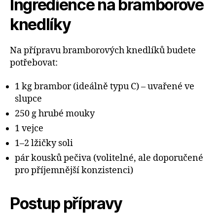
Ingredience na bramborové
knedlíky
Na přípravu bramborových knedlíků budete
potřebovat:
1 kg brambor (ideálně typu C) – uvařené ve
slupce
250 g hrubé mouky
1 vejce
1–2 lžičky soli
pár kousků pečiva (volitelné, ale doporučené
pro příjemnější konzistenci)
Postup přípravy