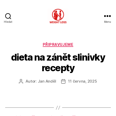
Hledat
Menu
Hubnutí
s
rozumem
Rubriky
PŘIPRAVUJEME
dieta na zánět slinivky
recepty
Autor:
Jan Anděl
11 června, 2025
Autor
Datum
příspěvku
příspěvku