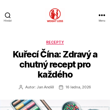
Hledat
Menu
Hubnutí
s
rozumem
Rubriky
RECEPTY
Kuřecí Čína: Zdravý a
chutný recept pro
každého
Autor:
Jan Anděl
16 ledna, 2026
Autor
Datum
příspěvku
příspěvku