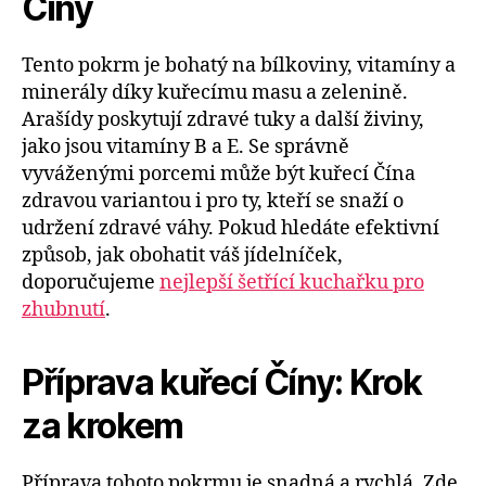
Číny
Tento pokrm je bohatý na bílkoviny, vitamíny a
minerály díky kuřecímu masu a zelenině.
Arašídy poskytují zdravé tuky a další živiny,
jako jsou vitamíny B a E. Se správně
vyváženými porcemi může být kuřecí Čína
zdravou variantou i pro ty, kteří se snaží o
udržení zdravé váhy. Pokud hledáte efektivní
způsob, jak obohatit váš jídelníček,
doporučujeme
nejlepší šetřící kuchařku pro
zhubnutí
.
Příprava kuřecí Číny: Krok
za krokem
Příprava tohoto pokrmu je snadná a rychlá. Zde