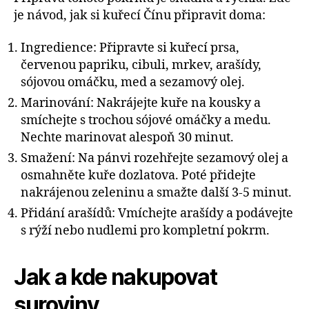
je návod, jak si kuřecí Čínu připravit doma:
Ingredience: Připravte si kuřecí prsa,
červenou papriku, cibuli, mrkev, arašídy,
sójovou omáčku, med a sezamový olej.
Marinování: Nakrájejte kuře na kousky a
smíchejte s trochou sójové omáčky a medu.
Nechte marinovat alespoň 30 minut.
Smažení: Na pánvi rozehřejte sezamový olej a
osmahněte kuře dozlatova. Poté přidejte
nakrájenou zeleninu a smažte další 3-5 minut.
Přidání arašídů: Vmíchejte arašídy a podávejte
s rýží nebo nudlemi pro kompletní pokrm.
Jak a kde nakupovat
suroviny