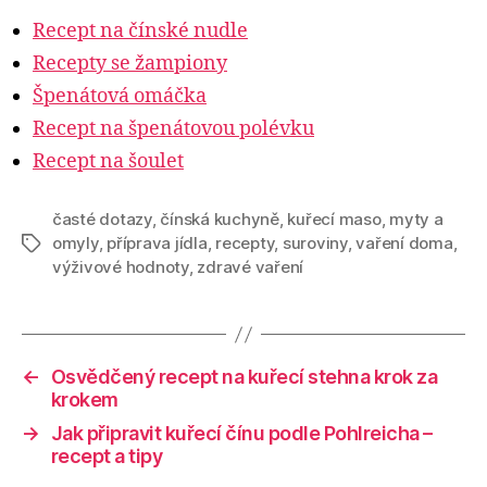
Recept na čínské nudle
Recepty se žampiony
Špenátová omáčka
Recept na špenátovou polévku
Recept na šoulet
časté dotazy
,
čínská kuchyně
,
kuřecí maso
,
myty a
omyly
,
příprava jídla
,
recepty
,
suroviny
,
vaření doma
,
Štítky
výživové hodnoty
,
zdravé vaření
←
Osvědčený recept na kuřecí stehna krok za
krokem
→
Jak připravit kuřecí čínu podle Pohlreicha –
recept a tipy