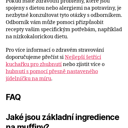
Pokud máte zdravotní problémy, které jsou
spojeny s dietou nebo alergiemi na potraviny, je
nezbytné konzultovat tyto otázky s odborníkem.
Odborník vám může pomoci přizpůsobit
recepty vašim specifickým potřebám, například
na nízkokalorickou dietu.
Pro více informací o zdravém stravování
doporučujeme přečíst si
Nejlepší šetřící
kuchařku pro zhubnutí
nebo zjistit více o
hubnutí s pomocí přesně nastaveného
jídelníčku na míru
.
FAQ
Jaké jsou základní ingredience
na muffiny?