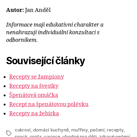
Autor:
Jan Anděl
Informace mají edukativní charakter a
nenahrazují individuální konzultaci s
odborníkem.
Související články
Recepty se žampiony
Recepty na švestky
Špenátová omáčka
Recept na špenátovou polévku
Recepty na žebírka
cukroví
,
domácí kuchyně
,
muffiny
,
pečení
,
recepty
,
Štítky
snack
,
snida
,
variace
,
vhodné pro děti
,
zdravé pečení