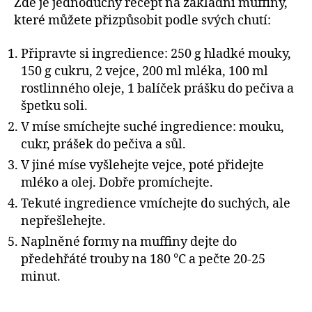
Zde je jednoduchý recept na základní muffiny,
které můžete přizpůsobit podle svých chutí:
Připravte si ingredience: 250 g hladké mouky,
150 g cukru, 2 vejce, 200 ml mléka, 100 ml
rostlinného oleje, 1 balíček prášku do pečiva a
špetku soli.
V míse smíchejte suché ingredience: mouku,
cukr, prášek do pečiva a sůl.
V jiné míse vyšlehejte vejce, poté přidejte
mléko a olej. Dobře promíchejte.
Tekuté ingredience vmíchejte do suchých, ale
nepřešlehejte.
Naplněné formy na muffiny dejte do
předehřáté trouby na 180 °C a pečte 20-25
minut.