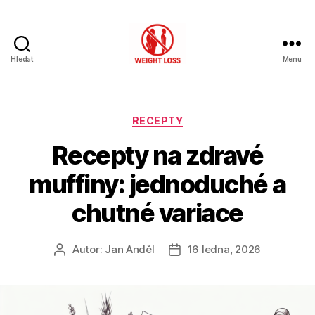
Hledat
Menu
Hubnutí
s
rozumem
Rubriky
RECEPTY
Recepty na zdravé
muffiny: jednoduché a
chutné variace
Autor:
Jan Anděl
16 ledna, 2026
Autor
Datum
příspěvku
příspěvku