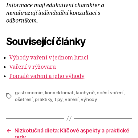
Informace mají edukativní charakter a
nenahrazují individuální konzultaci s
odborníkem.
Související články
Výhody vaření v jednom hrnci
Vaření v rýžovaru
Pomalé vaření a jeho výhody
gastronomie
,
konvektomat
,
kuchyně
,
noční vaření
,
Štítky
ošetření
,
praktiky
,
tipy
,
vaření
,
výhody
←
Nizkotučná dieta: Klíčové aspekty a praktické
rady