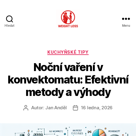
Hledat
Menu
Hubnutí
s
rozumem
Rubriky
KUCHYŇSKÉ TIPY
Noční vaření v
konvektomatu: Efektivní
metody a výhody
Autor:
Jan Anděl
16 ledna, 2026
Autor
Datum
příspěvku
příspěvku