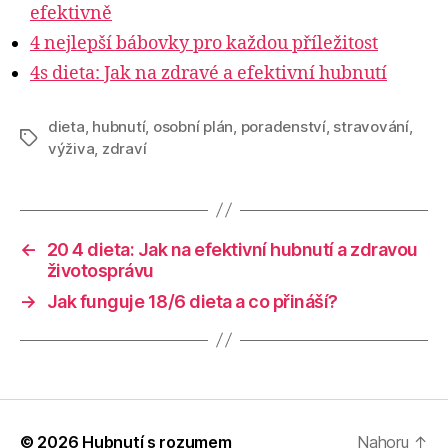
efektivně
4 nejlepší bábovky pro každou příležitost
4s dieta: Jak na zdravé a efektivní hubnutí
dieta
,
hubnutí
,
osobní plán
,
poradenství
,
stravování
,
Štítky
výživa
,
zdraví
←
20 4 dieta: Jak na efektivní hubnutí a zdravou
životosprávu
→
Jak funguje 18/6 dieta a co přináší?
© 2026
Hubnutí s rozumem
Nahoru
↑