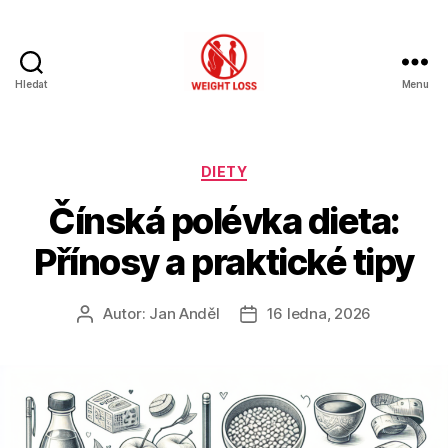
Hledat
Menu
Hubnutí
s
rozumem
Rubriky
DIETY
Čínská polévka dieta:
Přínosy a praktické tipy
Autor:
Jan Anděl
16 ledna, 2026
Autor
Datum
příspěvku
příspěvku