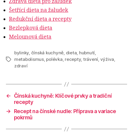
Zdravá dieta pro žaludek
Šetřící dieta na žaludek
Redukční dieta a recepty
Bezlepková dieta
Melounová dieta
bylinky
,
čínská kuchyně
,
dieta
,
hubnutí
,
metabolismus
,
polévka
,
recepty
,
trávení
,
výživa
,
Štítky
zdraví
←
Čínská kuchyně: Klíčové prvky a tradiční
recepty
→
Recept na čínské nudle: Příprava a variace
pokrmů