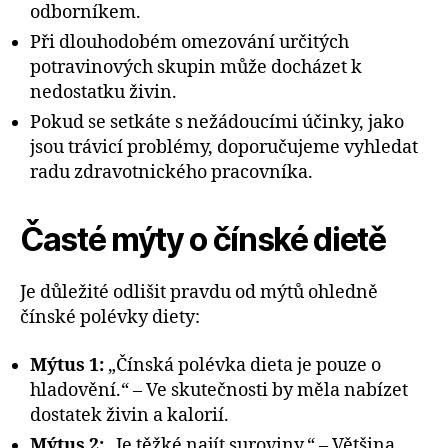
odborníkem.
Při dlouhodobém omezování určitých
potravinových skupin může docházet k
nedostatku živin.
Pokud se setkáte s nežádoucími účinky, jako
jsou trávicí problémy, doporučujeme vyhledat
radu zdravotnického pracovníka.
Časté mýty o čínské dietě
Je důležité odlišit pravdu od mýtů ohledně
čínské polévky diety:
Mýtus 1:
„Čínská polévka dieta je pouze o
hladovění.“ – Ve skutečnosti by měla nabízet
dostatek živin a kalorií.
Mýtus 2:
„Je těžké najít suroviny.“ – Většina