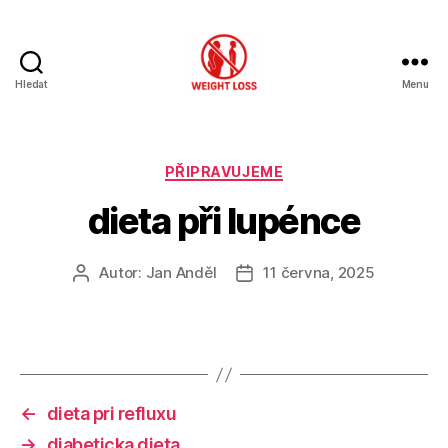
Hledat
Menu
Hubnutí
s
rozumem
Rubriky
PŘIPRAVUJEME
dieta při lupénce
Autor:
Jan Anděl
11 června, 2025
Autor
Datum
příspěvku
příspěvku
←
dieta pri refluxu
→
diabeticka dieta