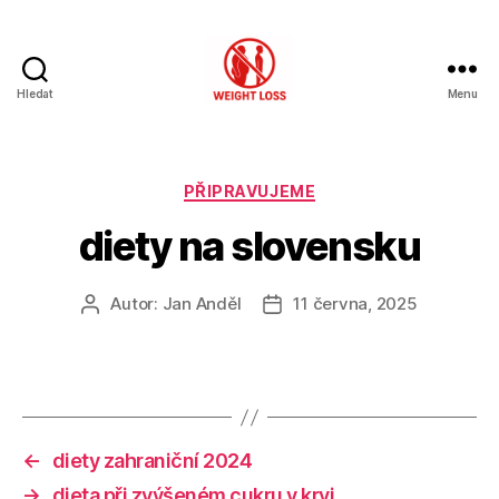
Hledat
Menu
Hubnutí
s
rozumem
Rubriky
PŘIPRAVUJEME
diety na slovensku
Autor:
Jan Anděl
11 června, 2025
Autor
Datum
příspěvku
příspěvku
←
diety zahraniční 2024
→
dieta při zvýšeném cukru v krvi