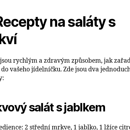
Recepty na saláty s
kví
 jsou rychlým a zdravým způsobem, jak zařad
do vašeho jídelníčku. Zde jsou dva jednoduc
y:
vový salát s jablkem
edience: 2 střední mrkve, 1 jablko, 1 lžíce cit