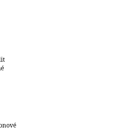
it
hé
ronové