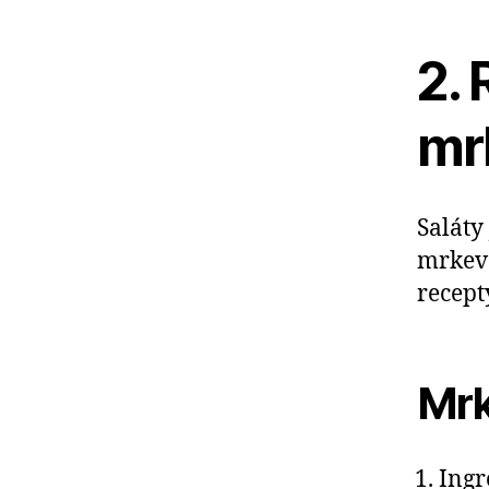
2. 
mr
Saláty
mrkev 
recept
Mrk
Ingr