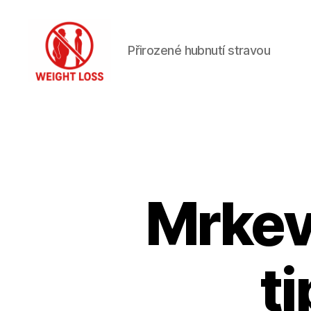
Přirozené hubnutí stravou
Hubnutí
s
rozumem
Mrkev
t