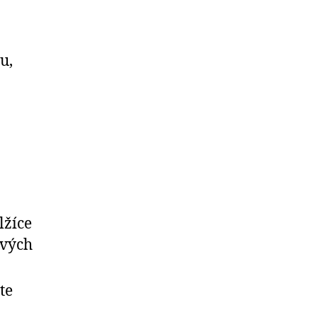
u,
lžíce
ových
te