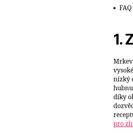
FAQ
1.
Mrkev 
vysoké
nízký 
hubnut
díky o
dozvěd
recept
pro zh