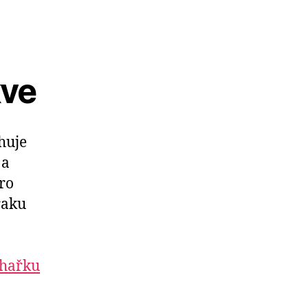
kve
huje
 a
pro
raku
chařku