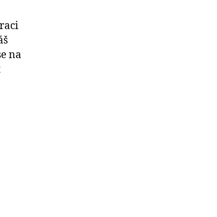
raci
áš
se na
t