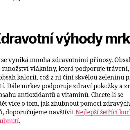
 Zdravotní výhody mr
se vyniká mnoha zdravotními přínosy. Obsa
 množství vlákniny, která podporuje trávení,
obsah kalorií, což z ní činí skvělou zeleninu 
í. Dále mrkev podporuje zdraví pokožky a z
bsahu antioxidantů a vitamínů. Chcete-li se
ět více o tom, jak zhubnout pomocí zdravých
ů, doporučujeme navštívit
Nejlepší šetřící ku
ubnutí
.