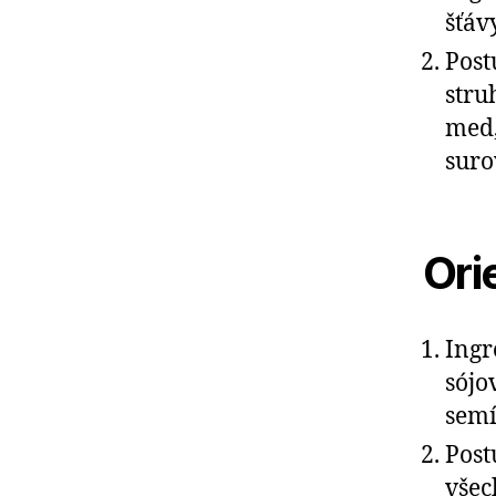
šťáv
Post
stru
med,
suro
Ori
Ingr
sójo
semí
Post
všec