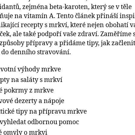
idantů, zejména beta-karoten, který se v těle
uje na vitamín A. Tento článek přináší inspi
ikající recepty s mrkví, které nejen obohatí v
íček, ale také podpoří vaše zdraví. Zaměříme 
způsoby přípravy a přidáme tipy, jak začleni
do denního stravování.
votní výhody mrkve
pty na saláty s mrkví
é pokrmy z mrkve
ové dezerty a nápoje
tické tipy na přípravu mrkve
vyhledat odbornou pomoc
é omyly o mrkvi