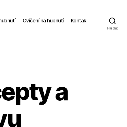
hubnutí
Cvičení na hubnutí
Kontak
Hledat
epty a
vu