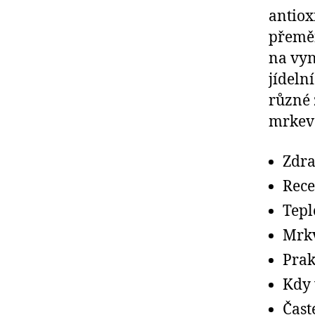
antiox
přeměň
na vyn
jídeln
různé 
mrkev 
Zdra
Rece
Tepl
Mrkv
Prak
Kdy 
Čast