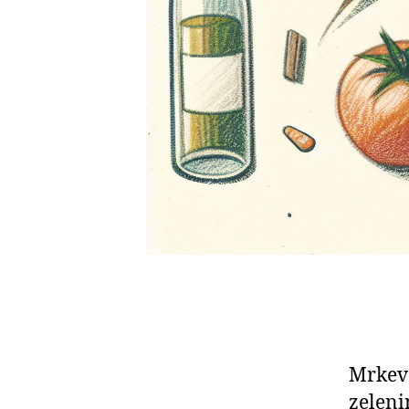
Mrkev 
zeleni