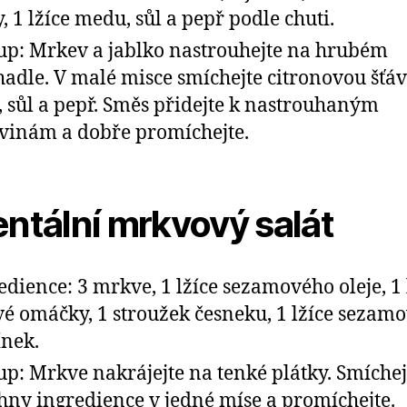
y, 1 lžíce medu, sůl a pepř podle chuti.
up: Mrkev a jablko nastrouhejte na hrubém
hadle. V malé misce smíchejte citronovou šťáv
 sůl a pepř. Směs přidejte k nastrouhaným
vinám a dobře promíchejte.
entální mrkvový salát
edience: 3 mrkve, 1 lžíce sezamového oleje, 1 
vé omáčky, 1 stroužek česneku, 1 lžíce sezam
nek.
up: Mrkve nakrájejte na tenké plátky. Smíchej
hny ingredience v jedné míse a promíchejte.