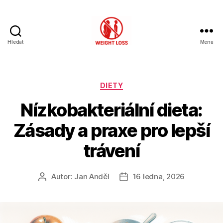
Hledat
Menu
Hubnutí
s
rozumem
Rubriky
DIETY
Nízkobakteriální dieta:
Zásady a praxe pro lepší
trávení
Autor:
Jan Anděl
16 ledna, 2026
Autor
Datum
příspěvku
příspěvku