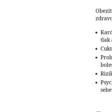
Obezit
zdravo
Kard
tlak
Cukr
Prob
bole
Rizi
Psyc
sebe