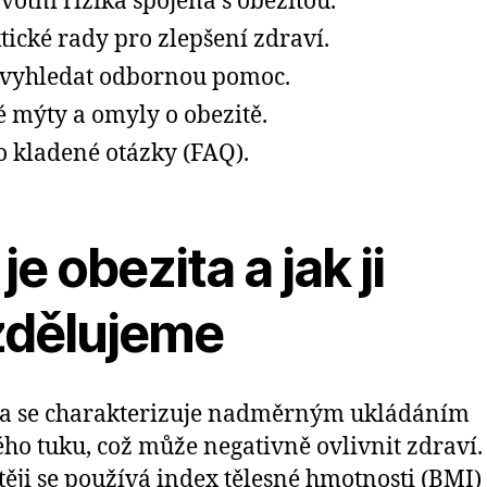
votní rizika spojená s obezitou.
tické rady pro zlepšení zdraví.
vyhledat odbornou pomoc.
é mýty a omyly o obezitě.
o kladené otázky (FAQ).
je obezita a jak ji
zdělujeme
ta se charakterizuje nadměrným ukládáním
ého tuku, což může negativně ovlivnit zdraví.
těji se používá index tělesné hmotnosti (BMI)