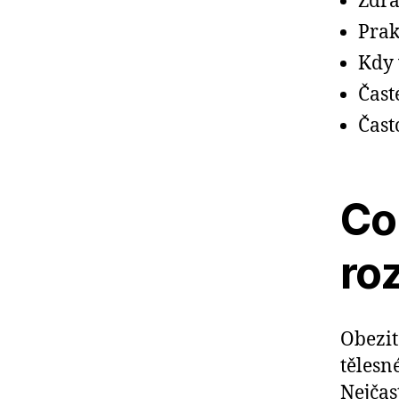
Zdra
Prak
Kdy 
Čast
Čast
Co 
ro
Obezi
tělesn
Nejčas