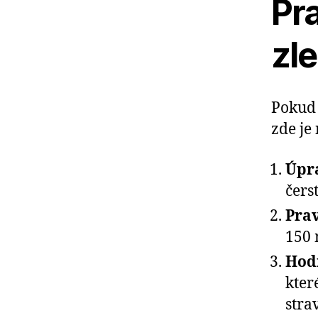
Pra
zle
Pokud 
zde je
Úpra
čers
Prav
150 
Hodn
kter
stra