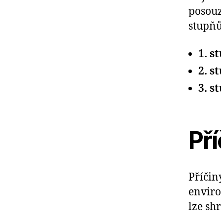
posouz
stupňů
1. s
2. s
3. s
Pří
Příčin
enviro
lze sh