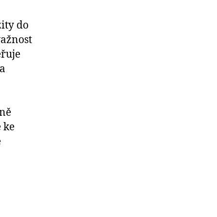
ity do
važnost
ěřuje
 a
lně
 ke
e