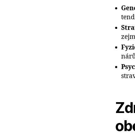
Gene
tend
Stra
zejm
Fyzi
nárů
Psyc
stra
Zdr
ob