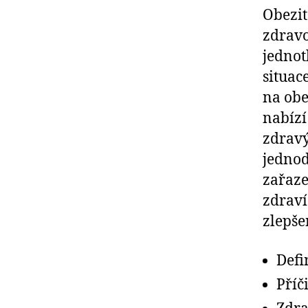
Obezit
zdravo
jednot
situac
na obe
nabízí
zdravý
jednod
zařaze
zdraví
zlepše
Defi
Příč