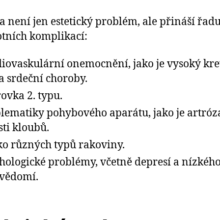
a není jen estetický problém, ale přináší řad
tních komplikací:
iovaskulární onemocnění, jako je vysoký kr
 a srdeční choroby.
ovka 2. typu.
lematiky pohybového aparátu, jako je artróz
sti kloubů.
ko různých typů rakoviny.
hologické problémy, včetně depresí a nízkéh
vědomí.