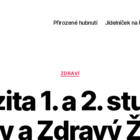
Přirozené hubnutí
Jídelníček na 
Rubriky
ZDRAVÍ
ta 1. a 2. s
ny a Zdravý Ž