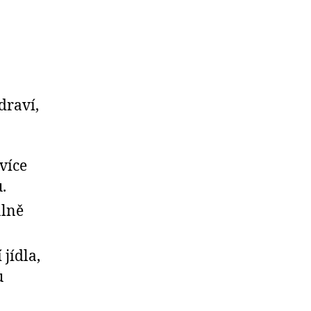
draví,
více
.
álně
jídla,
u