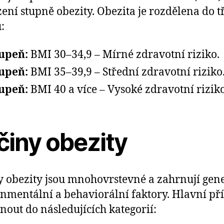
ení stupně obezity. Obezita je rozdělena do t
:
tupeň:
BMI 30–34,9 – Mírné zdravotní riziko.
tupeň:
BMI 35–39,9 – Střední zdravotní riziko
tupeň:
BMI 40 a více – Vysoké zdravotní riziko
činy obezity
y obezity jsou mnohovrstevné a zahrnují gene
nmentální a behaviorální faktory. Hlavní př
rnout do následujících kategorií: