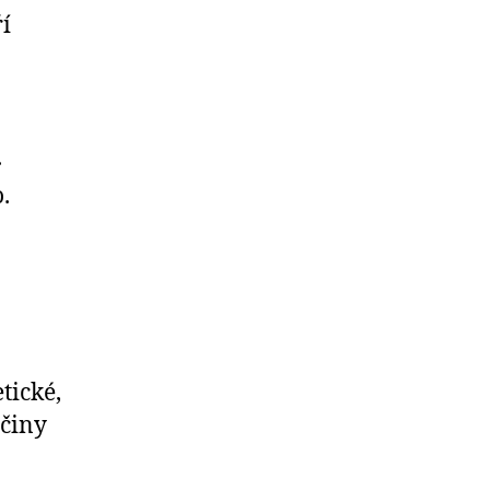
ří
.
.
tické,
íčiny