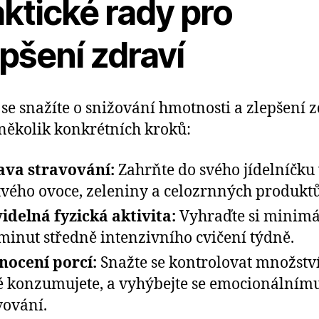
ktické rady pro
pšení zdraví
se snažíte o snižování hmotnosti a zlepšení z
 několik konkrétních kroků:
va stravování:
Zahrňte do svého jídelníčku 
tvého ovoce, zeleniny a celozrnných produktů
idelná fyzická aktivita:
Vyhraďte si minim
minut středně intenzivního cvičení týdně.
ocení porcí:
Snažte se kontrolovat množství 
é konzumujete, a vyhýbejte se emocionálním
vování.