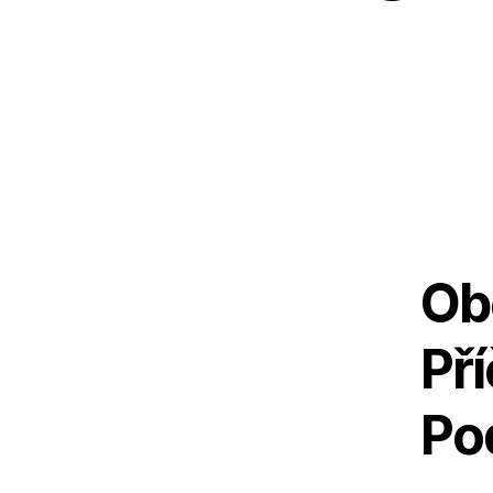
Obe
Pří
Po