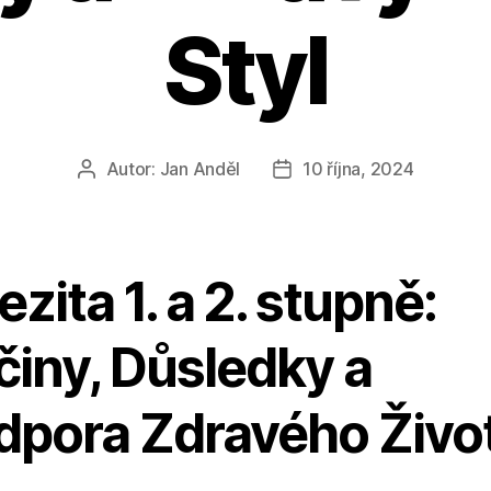
Styl
Autor:
Jan Anděl
10 října, 2024
Autor
Datum
příspěvku
příspěvku
zita 1. a 2. stupně:
činy, Důsledky a
dpora Zdravého Živo