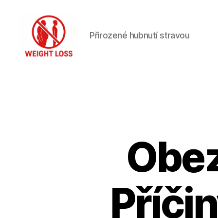
Přirozené hubnutí stravou
Hubnutí
s
rozumem
Obezi
Příči