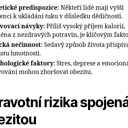
tické predispozice:
Někteří lidé mají vyšší
enci k ukládání tuku v důsledku dědičnosti.
vovací návyky:
Příliš vysoký příjem kalorií,
éna z nezdravých potravin, je klíčovým fakt
cká nečinnost:
Sedavý způsob života přispív
stu hmotnosti.
hologické faktory:
Stres, deprese a emocion
vování mohou zhoršovat obezitu.
avotní rizika spojená
ezitou