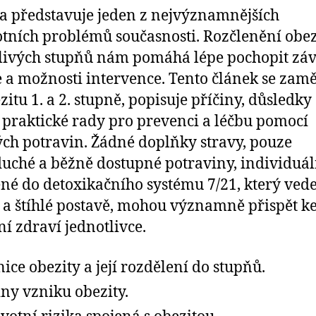
a představuje jeden z nejvýznamnějších
tních problémů současnosti. Rozčlenění obez
livých stupňů nám pomáhá lépe pochopit zá
e a možnosti intervence. Tento článek se zam
zitu 1. a 2. stupně, popisuje příčiny, důsledky
 praktické rady pro prevenci a léčbu pomocí
ch potravin. Žádné doplňky stravy, pouze
uché a běžně dostupné potraviny, individuá
né do detoxikačního systému 7/21, který vede
 a štíhlé postavě, mohou významně přispět k
ní zdraví jednotlivce.
nice obezity a její rozdělení do stupňů.
iny vzniku obezity.