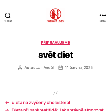
Hledat
Menu
Hubnutí
s
rozumem
Rubriky
PŘIPRAVUJEME
svět diet
Autor:
Jan Anděl
11 června, 2025
Autor
Datum
příspěvku
příspěvku
←
dieta na zvýšený cholesterol
→
Dieta při pankreatitidě: Jak správně stravovat