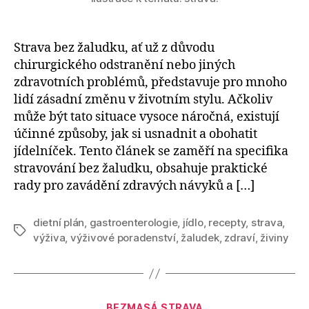
Strava bez žaludku, ať už z důvodu
chirurgického odstranění nebo jiných
zdravotních problémů, představuje pro mnoho
lidí zásadní změnu v životním stylu. Ačkoliv
může být tato situace vysoce náročná, existují
účinné způsoby, jak si usnadnit a obohatit
jídelníček. Tento článek se zaměří na specifika
stravování bez žaludku, obsahuje praktické
rady pro zavádění zdravých návyků a […]
dietní plán
,
gastroenterologie
,
jídlo
,
recepty
,
strava
,
Štítky
výživa
,
výživové poradenství
,
žaludek
,
zdraví
,
živiny
Rubriky
BEZMASÁ STRAVA