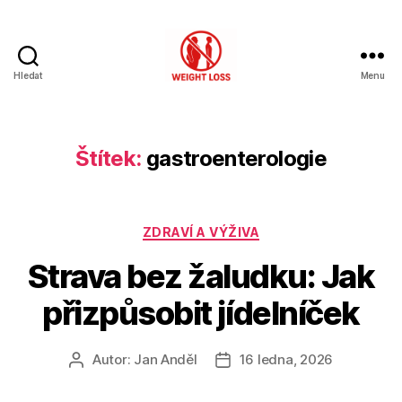
Hledat
Menu
Hubnutí
s
rozumem
Štítek:
gastroenterologie
Rubriky
ZDRAVÍ A VÝŽIVA
Strava bez žaludku: Jak
přizpůsobit jídelníček
Autor:
Jan Anděl
16 ledna, 2026
Autor
Datum
příspěvku
příspěvku