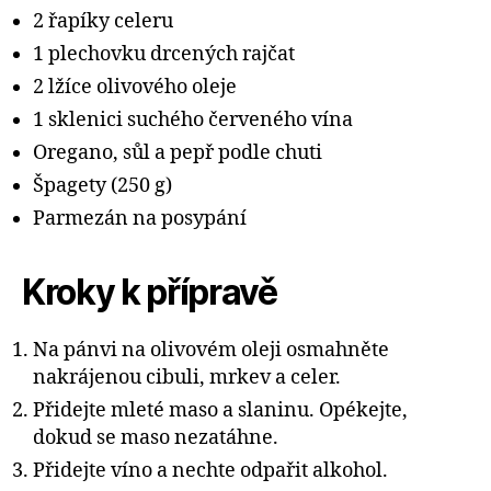
2 řapíky celeru
1 plechovku drcených rajčat
2 lžíce olivového oleje
1 sklenici suchého červeného vína
Oregano, sůl a pepř podle chuti
Špagety (250 g)
Parmezán na posypání
Kroky k přípravě
Na pánvi na olivovém oleji osmahněte
nakrájenou cibuli, mrkev a celer.
Přidejte mleté maso a slaninu. Opékejte,
dokud se maso nezatáhne.
Přidejte víno a nechte odpařit alkohol.