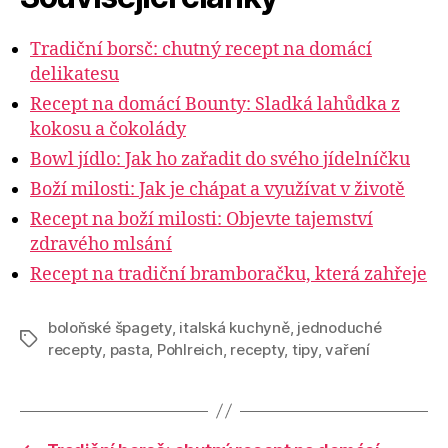
Tradiční borsč: chutný recept na domácí
delikatesu
Recept na domácí Bounty: Sladká lahůdka z
kokosu a čokolády
Bowl jídlo: Jak ho zařadit do svého jídelníčku
Boží milosti: Jak je chápat a využívat v životě
Recept na boží milosti: Objevte tajemství
zdravého mlsání
Recept na tradiční bramboračku, která zahřeje
boloňské špagety
,
italská kuchyně
,
jednoduché
Štítky
recepty
,
pasta
,
Pohlreich
,
recepty
,
tipy
,
vaření