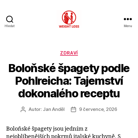
Hledat
Menu
Hubnutí
s
rozumem
Rubriky
ZDRAVÍ
Boloňské špagety podle
Pohlreicha: Tajemství
dokonalého receptu
Autor:
Jan Anděl
9 července, 2026
Autor
Datum
příspěvku
příspěvku
Boloňské špagety jsou jedním z
nejoblíbenějších pokrmů italské kuchyně. S