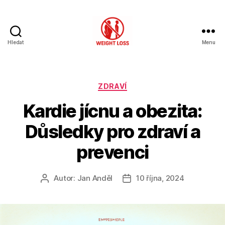
Hledat
Menu
Hubnutí
s
rozumem
Rubriky
ZDRAVÍ
Kardie jícnu a obezita:
Důsledky pro zdraví a
prevenci
Autor:
Jan Anděl
10 října, 2024
Autor
Datum
příspěvku
příspěvku