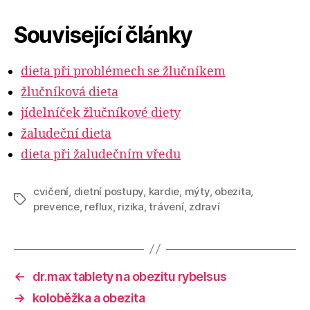
Související články
dieta při problémech se žlučníkem
žlučníková dieta
jídelníček žlučníkové diety
žaludeční dieta
dieta při žaludečním vředu
cvičení
,
dietní postupy
,
kardie
,
mýty
,
obezita
,
Štítky
prevence
,
reflux
,
rizika
,
trávení
,
zdraví
←
dr.max tablety na obezitu rybelsus
→
koloběžka a obezita